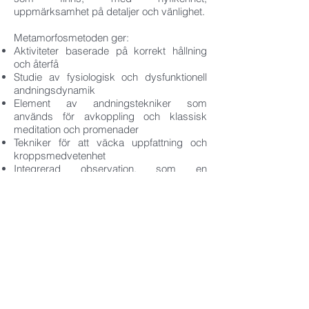
uppmärksamhet på detaljer och vänlighet.
Metamorfosmetoden ger:
Aktiviteter baserade på korrekt hållning
och återfå
Studie av fysiologisk och dysfunktionell
andningsdynamik
Element av andningstekniker som
används för avkoppling och klassisk
meditation och promenader
Tekniker för att väcka uppfattning och
kroppsmedvetenhet
Integrerad observation, som en
grundläggande teknik för skapande av
personliga arbetsprogram
De 4 naturelementen + 1 (jord-vatten-eld-
luft + eter) som innovativa
träningsmoduler. De fyra modulerna + 1
fungerar antingen individuellt eller i följd,
beroende på behoven hos den enskilde
utövaren, idrottaren eller idrottsgruppen,
eftersom de är utformade för omfattande
användning.