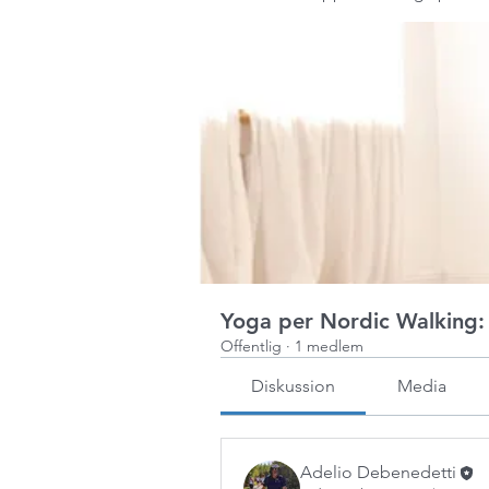
Yoga per Nordic Walking: F
Offentlig
·
1 medlem
Diskussion
Media
Adelio Debenedetti