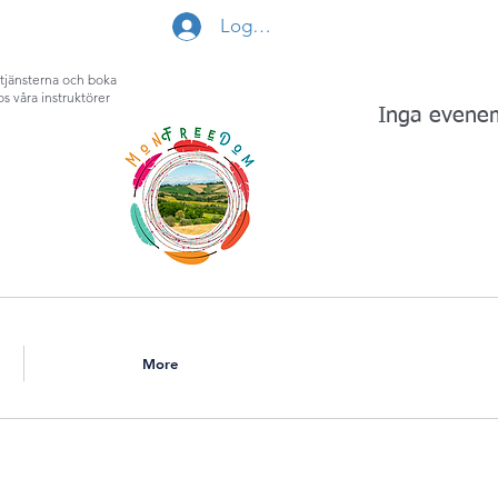
Logga in
tjänsterna och boka
os våra instruktörer
Inga evenema
More