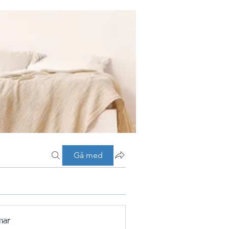
Gå med
mar